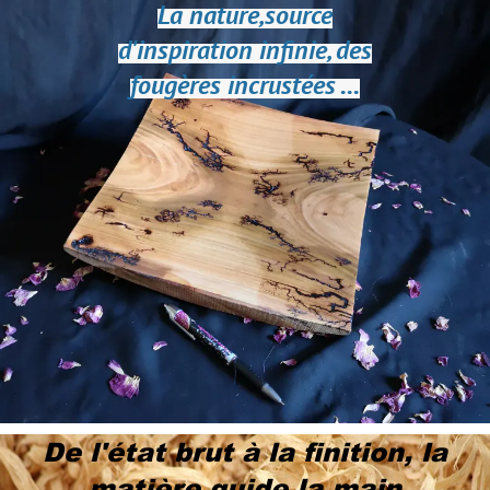
La nature,source
d'inspiration
infinie,
des
fougères incrustées ...
De l'état brut à la finition, la
matière guide la main