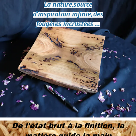
La nature,source
d'inspiration
infinie,
des
fougères incrustées ...
De l'état brut à la finition, la
matière guide la main